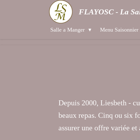
Passer
FLAYOSC - La Sal
au
contenu
Salle a Manger
Menu Saisonnier
principal
Depuis 2000, Liesbeth - cu
beaux repas. Cinq ou six fo
assurer une offre variée et